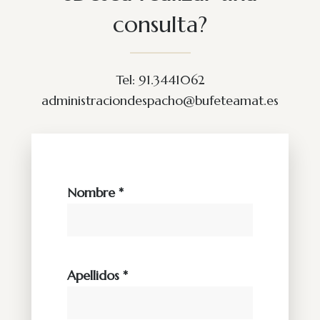
consulta?
Tel: 91.3441062
administraciondespacho@bufeteamat.es
Nombre *
Apellidos *